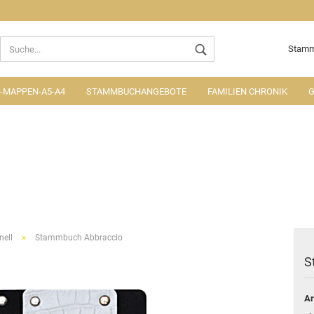
Lieferland
Stamm
MAPPEN-A5-A4
STAMMBUCHANGEBOTE
FAMILIEN CHRONIK
G
Konto ers
Passwort
»
nell
Stammbuch Abbraccio
S
Ar