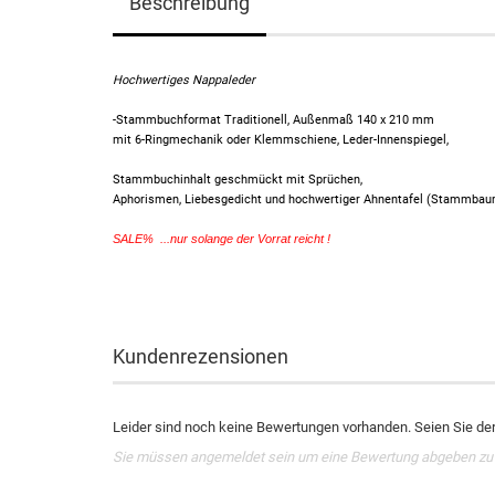
Beschreibung
Hochwertiges Nappaleder
-Stammbuchformat Traditionell, Außenmaß 140 x 210 mm
mit 6-Ringmechanik oder Klemmschiene, Leder-Innenspiegel,
Stammbuchinhalt geschmückt mit Sprüchen,
Aphorismen, Liebesgedicht und hochwertiger Ahnentafel (Stammba
SALE% ...nur solange der Vorrat reicht !
Kundenrezensionen
Leider sind noch keine Bewertungen vorhanden. Seien Sie der 
Sie müssen angemeldet sein um eine Bewertung abgeben zu