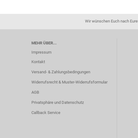
Wir wünschen Euch nach Eurer 
MEHR ÜBER...
Impressum
Kontakt
Versand- & Zahlungsbedingungen
Widerrufsrecht & Muster-Widerrufsformular
AGB
Privatsphäre und Datenschutz
Callback Service