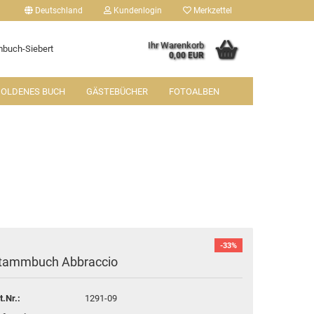
Deutschland
Kundenlogin
Merkzettel
Ihr Warenkorb
buch-Siebert
0,00 EUR
OLDENES BUCH
GÄSTEBÜCHER
FOTOALBEN
tellen
 vergessen?
-33%
tammbuch Abbraccio
t.Nr.:
1291-09