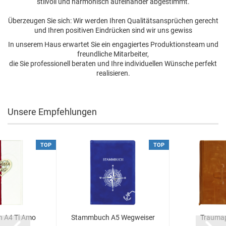
stilvoll und harmonisch aufeinander abgestimmt.
Überzeugen Sie sich: Wir werden Ihren Qualitätsansprüchen gerecht
und Ihren positiven Eindrücken sind wir uns gewiss
In unserem Haus erwartet Sie ein engagiertes Produktionsteam und
freundliche Mitarbeiter,
die Sie professionell beraten und Ihre individuellen Wünsche perfekt
realisieren.
Unsere Empfehlungen
TOP
TOP
 A4 Ti Amo
Stammbuch A5 Wegweiser
Traumap