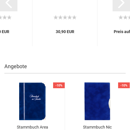
0 EUR
30,90 EUR
Preis au
Angebote
-10%
-10%
Stammbuch Area
Stammbuch Nic