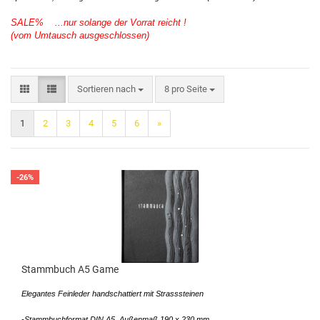
SALE% ...nur solange der Vorrat reicht !
(vom Umtausch ausgeschlossen)
Sortieren nach
8 pro Seite
1
2
3
4
5
6
»
-26%
Stammbuch A5 Game
Elegantes Feinleder handschattiert mit Strasssteinen
-Stammbuchformat DIN A5, Außenmaß 190 x 230 mm.