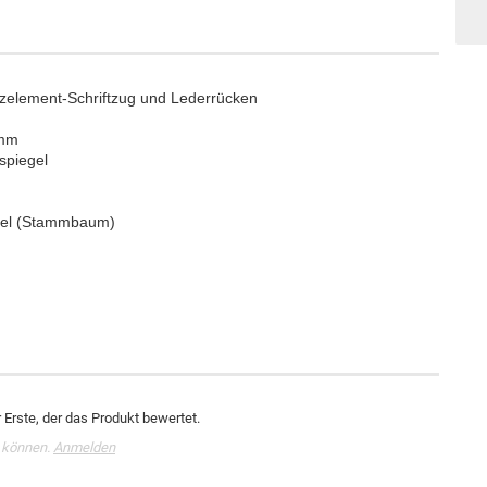
lzelement-Schriftzug und Lederrücken
 mm
spiegel
afel (Stammbaum)
Erste, der das Produkt bewertet.
 können.
Anmelden