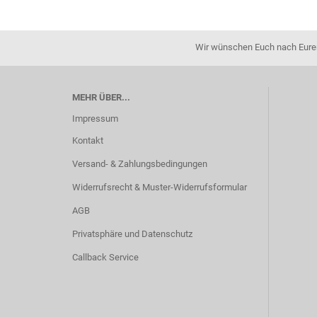
Wir wünschen Euch nach Eurer 
MEHR ÜBER...
Impressum
Kontakt
Versand- & Zahlungsbedingungen
Widerrufsrecht & Muster-Widerrufsformular
AGB
Privatsphäre und Datenschutz
Callback Service