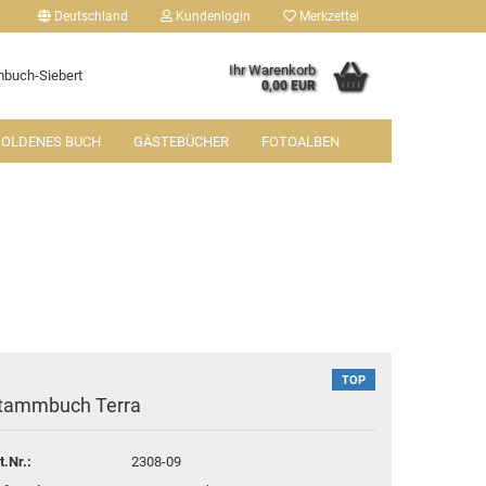
Deutschland
Kundenlogin
Merkzettel
Ihr Warenkorb
buch-Siebert
0,00 EUR
OLDENES BUCH
GÄSTEBÜCHER
FOTOALBEN
tellen
 vergessen?
TOP
tammbuch Terra
t.Nr.:
2308-09