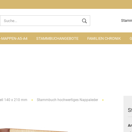
Lieferland
Stamm
MAPPEN-A5-A4
STAMMBUCHANGEBOTE
FAMILIEN CHRONIK
G
Konto ers
Passwort
»
»
ell 140 x 210 mm
Stammbuch hochwertiges Nappaleder
S
Ar