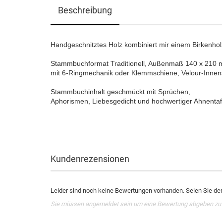
Beschreibung
Handgeschnitztes Holz kombiniert mir einem Birkenho
Stammbuchformat Traditionell, Außenmaß 140 x 210
mit 6-Ringmechanik oder Klemmschiene, Velour-Innen
Stammbuchinhalt geschmückt mit Sprüchen,
Aphorismen, Liebesgedicht und hochwertiger Ahnent
Kundenrezensionen
Leider sind noch keine Bewertungen vorhanden. Seien Sie der 
Sie müssen angemeldet sein um eine Bewertung abgeben zu