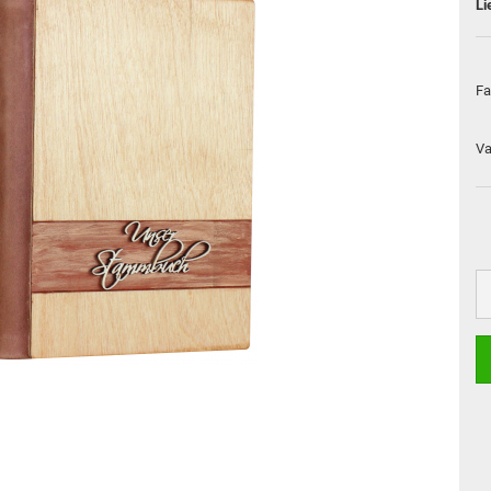
Li
Fa
Va