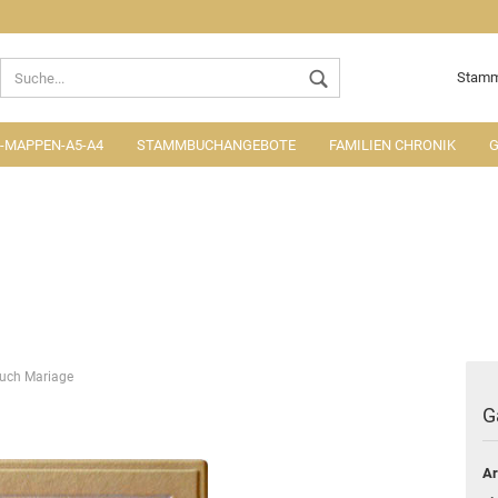
Lieferland
Stamm
MAPPEN-A5-A4
STAMMBUCHANGEBOTE
FAMILIEN CHRONIK
G
Konto ers
Passwort
uch Mariage
G
Ar