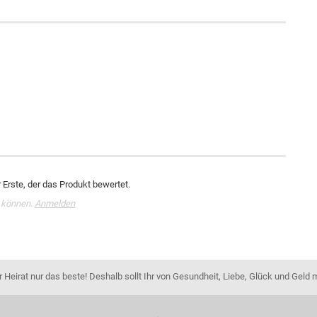
Erste, der das Produkt bewertet.
 können.
Anmelden
Heirat nur das beste! Deshalb sollt Ihr von Gesundheit, Liebe, Glück und Geld 