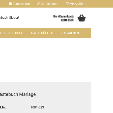
Deutschland
Kundenlogin
Merkzettel
Ihr Warenkorb
buch-Siebert
0,00 EUR
OLDENES BUCH
GÄSTEBÜCHER
FOTOALBEN
tellen
 vergessen?
ästebuch Mariage
t.Nr.:
1081-023