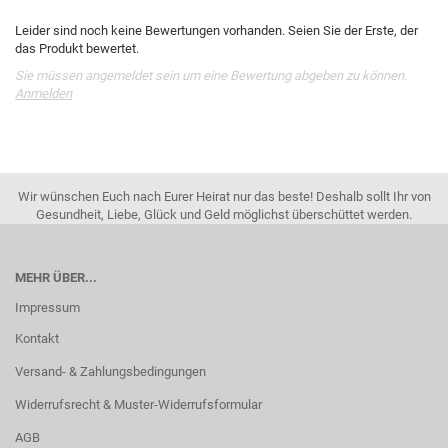
Leider sind noch keine Bewertungen vorhanden. Seien Sie der Erste, der
das Produkt bewertet.
Sie müssen angemeldet sein um eine Bewertung abgeben zu können.
Anmelden
Wir wünschen Euch nach Eurer Heirat nur das beste! Deshalb sollt Ihr von
Gesundheit, Liebe, Glück und Geld möglichst überschüttet werden.
MEHR ÜBER...
Impressum
Kontakt
Versand- & Zahlungsbedingungen
Widerrufsrecht & Muster-Widerrufsformular
AGB