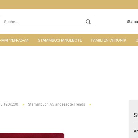
Lieferland
Stamm
MAPPEN-A5-A4
STAMMBUCHANGEBOTE
FAMILIEN CHRONIK
G
Konto ers
Passwort
»
»
5 190x230
Stammbuch A5 angesagte Trends
S
Ar