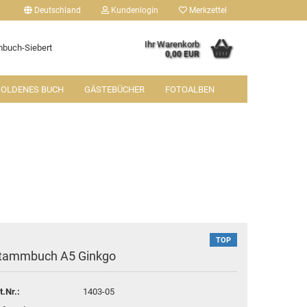
Deutschland
Kundenlogin
Merkzettel
Ihr Warenkorb
buch-Siebert
0,00 EUR
OLDENES BUCH
GÄSTEBÜCHER
FOTOALBEN
tellen
 vergessen?
TOP
tammbuch A5 Ginkgo
t.Nr.:
1403-05