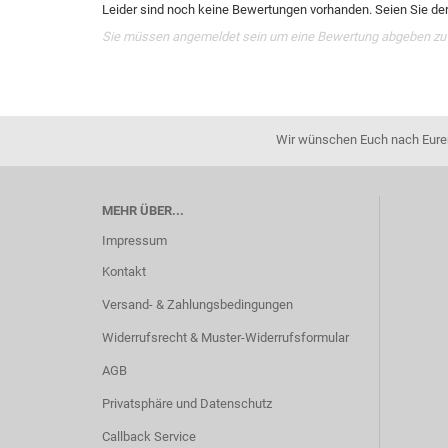
Leider sind noch keine Bewertungen vorhanden. Seien Sie der 
Sie müssen angemeldet sein um eine Bewertung abgeben zu
Wir wünschen Euch nach Eurer 
MEHR ÜBER...
Impressum
Kontakt
Versand- & Zahlungsbedingungen
Widerrufsrecht & Muster-Widerrufsformular
AGB
Privatsphäre und Datenschutz
Callback Service