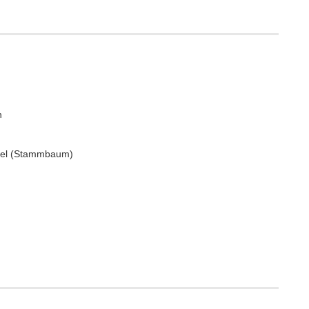
n
afel (Stammbaum)