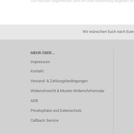
Sie müssen angemeldet sein um eine Bewertung abgeben zu
Wir wünschen Euch nach Eurer 
MEHR ÜBER...
Impressum
Kontakt
Versand- & Zahlungsbedingungen
Widerrufsrecht & Muster-Widerrufsformular
AGB
Privatsphäre und Datenschutz
Callback Service