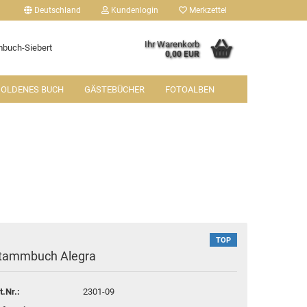
Deutschland
Kundenlogin
Merkzettel
Ihr Warenkorb
buch-Siebert
0,00 EUR
OLDENES BUCH
GÄSTEBÜCHER
FOTOALBEN
tellen
 vergessen?
TOP
tammbuch Alegra
t.Nr.:
2301-09