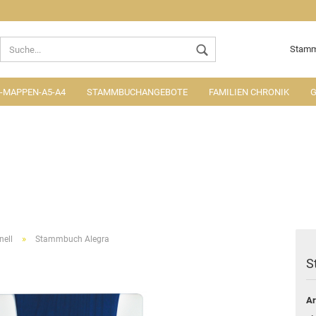
Lieferland
Stamm
MAPPEN-A5-A4
STAMMBUCHANGEBOTE
FAMILIEN CHRONIK
G
Konto ers
Passwort
»
nell
Stammbuch Alegra
S
Ar