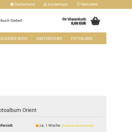
Deutschland
Kundenlogin
Merkzettel
Ihr Warenkorb
buch-Siebert
0,00 EUR
OLDENES BUCH
GÄSTEBÜCHER
FOTOALBEN
tellen
 vergessen?
otoalbum Orient
eferzeit:
ca. 1 Woche
(Ausland abweichend)