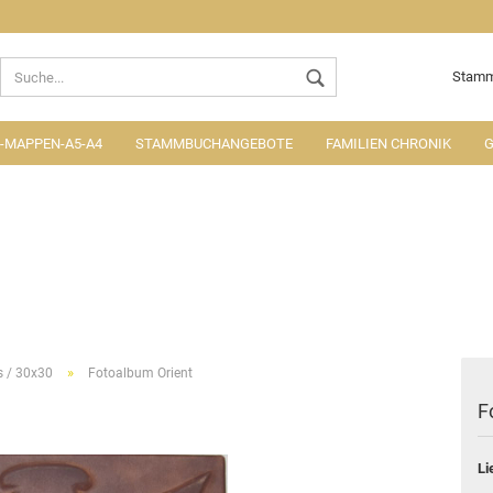
Lieferland
Stamm
MAPPEN-A5-A4
STAMMBUCHANGEBOTE
FAMILIEN CHRONIK
G
Konto ers
Passwort
»
s / 30x30
Fotoalbum Orient
F
Li