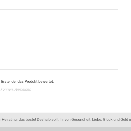
Erste, der das Produkt bewertet.
 können.
Anmelden
Heirat nur das beste! Deshalb sollt Ihr von Gesundheit, Liebe, Glück und Geld 