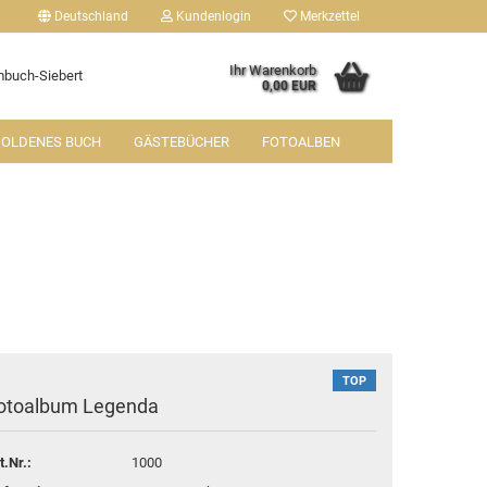
Deutschland
Kundenlogin
Merkzettel
Ihr Warenkorb
buch-Siebert
0,00 EUR
OLDENES BUCH
GÄSTEBÜCHER
FOTOALBEN
tellen
 vergessen?
TOP
otoalbum Legenda
t.Nr.:
1000