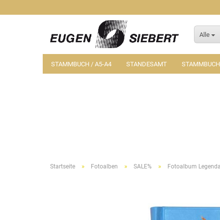
Alle
STAMMBUCH / A5-A4
STANDESAMT
STAMMBUCH-
»
»
»
Startseite
Fotoalben
SALE%
Fotoalbum Legend