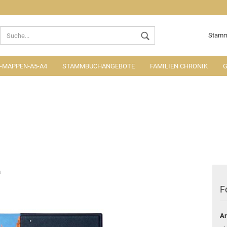
Lieferland
Stamm
MAPPEN-A5-A4
STAMMBUCHANGEBOTE
FAMILIEN CHRONIK
G
Konto ers
Passwort
a
F
Ar